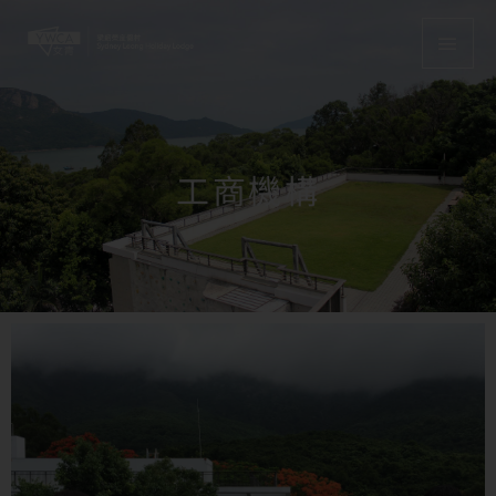
Skip
MAI
to
content
MEN
工商機構