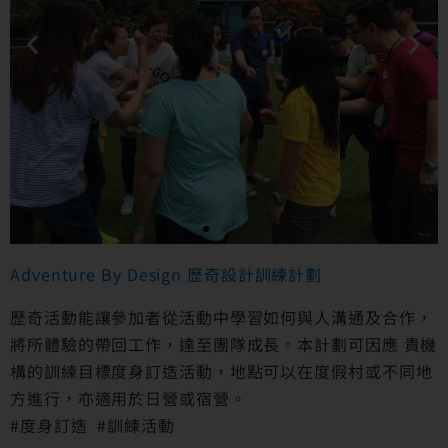
Adventure By Design 歷奇設計訓練計劃
工商訓練
歷奇活動能讓參加者從活動中學習如何與人溝通及合作，
為企業度身訂造合適
將所體驗的帶回工作，達至團隊成長。本計劃可因應 貴機
歷奇挑戰活動
構的訓練目標度身訂造活動，地點可以在度假村或不同地
方進行，亦適用於日營或宿營。
#度身訂造 #訓練活動