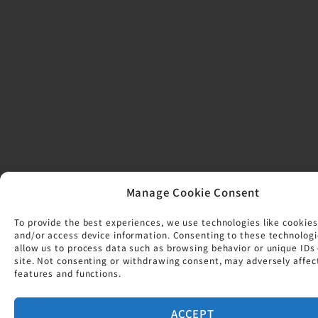
k
a
-
m
f
Manage Cookie Consent
To provide the best experiences, we use technologies like cookies
and/or access device information. Consenting to these technologi
allow us to process data such as browsing behavior or unique IDs 
site. Not consenting or withdrawing consent, may adversely affec
features and functions.
ACCEPT