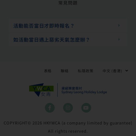
常見問題
活動能否當日才即時報名？
如活動當日遇上惡劣天氣怎麼辦？
表格
聯絡
私隱政策
中文 (香港)
F
I
Y
a
n
o
c
s
u
e
t
t
COPYRIGHT© 2026 HKYWCA (a company limited by guarantee)
b
a
u
o
g
b
All rights reserved.
o
r
e